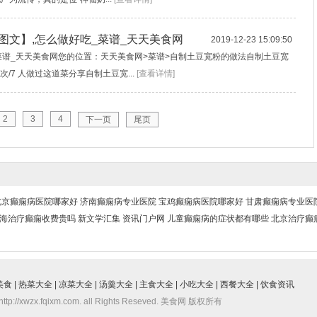
图文】,怎么做好吃_菜谱_天天美食网
2019-12-23 15:09:50
菜谱_天天美食网您的位置：天天美食网>菜谱>自制土豆宽粉的做法自制土豆宽
3 次/7 人做过这道菜分享自制土豆宽...
[查看详情]
2
3
4
下一页
尾页
北京癫痫病医院哪家好
济南癫痫病专业医院
宝鸡癫痫病医院哪家好
甘肃癫痫病专业医
海治疗癫痫收费贵吗
新文学汇集
资讯门户网
儿童癫痫病的症状都有哪些
北京治疗癫
美食
|
热菜大全
|
凉菜大全
|
汤羹大全
|
主食大全
|
小吃大全
|
西餐大全
|
饮食资讯
http://xwzx.fqixm.com. all Rights Reseved. 美食网 版权所有