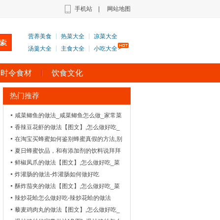
手机站
|
网站地图
营养美食
热菜大全
凉菜大全
汤羹大全
主食大全
小吃大全
时令食材
饮食文化
热门推荐
咸菜鲫鱼的做法_咸菜鲫鱼怎么做_家常菜
谱
香辣豆花虾的做法【图文】,怎么做好吃_
菜谱_天天美食网
在淘宝买蜂蜜如何鉴别蜂蜜真假的方法,别
买错了
夏日蜂蜜饮品，和有添加剂的饮料说拜拜
鲜椒凤爪的做法【图文】,怎么做好吃_菜
谱_天天美食网
炸灌肠的做法-炸灌肠如何做好吃
酥炸茄夹的做法【图文】,怎么做好吃_菜
谱_天天美食网
辣炒花蛤怎么做好吃-辣炒花蛤的做法
藜麦鸡肉丸的做法【图文】,怎么做好吃_