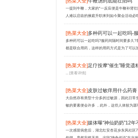
[
热菜大全
]
牛鞭汤到底能壮阳吗
一提到牛鞭，大家的*一反应便是牛鞭补肾
人难以启齿的掖庭升职来到如今聚会活动必吃
[
热菜大全
]
多种药可以一起吃吗-
多种药可以一起吃吗?服药间隔时间要多久
都是联合用药，这样的用药方式是为了可以加
[
热菜大全
]
足疗按摩“催生”睡觉遗
...
[查看详情]
[
热菜大全
]
皮肤过敏痒用什么药膏
大自然存有类型十分多的过敏源，因此日常
敏的要素便会许多 ，此外，这些人体较为孱弱
[
热菜大全
]
媒体曝“神仙奶奶”12
一次感冒病愈后，湖北红安杏花乡东风社区7
包烟，竟然安然无恙。这段“绝食传说”在当地