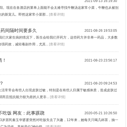
2021-09-13 16:19:30
壮阳。现在在各酒店的莱单上面能不会太难寻找牛鞭汤这家常小菜，牛鞭也从被别
的新宠儿。即然这家常小菜那...
[查看详情]
服药间隔时间要多久
2021-08-26 19:53:05
?我们大家生病的情况下，医生会给我们开药方，这些药方并非单一药品，大多数
强药效，减轻毒副作用，尤其...
[查看详情]
精！
2021-08-23 23:56:17
？
2021-08-20 09:24:53
生活常常会有些人出現皮肤过敏，特别是在有些人归属于敏感体质，造成皮肤过
而且抵抗能力较为差的人更非...
[查看详情]
年不吃饭 网友：此事蹊跷
2020-05-21 10:26:50
3岁居民秦玉华婆婆突然对吃饭失去了兴趣，12年来，她每天只喝几杯茶，抽一
广为流传，真的是位“神仙奶...
[查看详情]