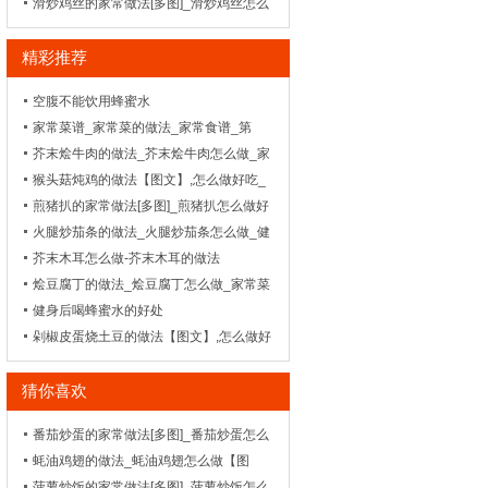
菜谱_天天美食网
滑炒鸡丝的家常做法[多图]_滑炒鸡丝怎么
做好吃-_闽菜-
精彩推荐
空腹不能饮用蜂蜜水
家常菜谱_家常菜的做法_家常食谱_第
615页_1
芥末烩牛肉的做法_芥末烩牛肉怎么做_家
常菜谱
猴头菇炖鸡的做法【图文】,怎么做好吃_
菜谱_天天美食网
煎猪扒的家常做法[多图]_煎猪扒怎么做好
吃-_闽菜-
火腿炒茄条的做法_火腿炒茄条怎么做_健
脾开胃食谱菜谱
芥末木耳怎么做-芥末木耳的做法
烩豆腐丁的做法_烩豆腐丁怎么做_家常菜
谱
健身后喝蜂蜜水的好处
剁椒皮蛋烧土豆的做法【图文】,怎么做好
吃_菜谱_天天美食网
猜你喜欢
番茄炒蛋的家常做法[多图]_番茄炒蛋怎么
做好吃_1
蚝油鸡翅的做法_蚝油鸡翅怎么做【图
文】_家常菜谱
菠萝炒饭的家常做法[多图]_菠萝炒饭怎么