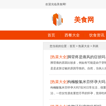
欢迎光临美食网!
美食网
首页
西餐大全
饮食资讯
您当前的位置：
首页
>
热菜大全
> 列表
[
热菜大全
]
脚背疼是痛风的症状吗
脚背痛的原因比较多，例如有可能是由于穿
是是皮肤过敏的原因导致的。自然，当病人出
[
热菜大全
]
枸橼酸氯米芬怀孕大吗
枸橼酸氯米芬怀孕大吗?应对日常生活，很
治，一些女性朋友要想尽早的怀孕，觉得吃枸