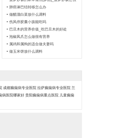
做好吃-_午餐食谱
肺癌淋巴结转移怎么办
做醋溜白菜放什么调料
伤风停胶囊小孩能吃吗
巴旦木的营养价值_吃巴旦木的好处
泡椒凤爪怎么做很有营养
属鸡和属狗的适合做夫妻吗
做玉米饼放什么调料
院
成都癫痫病专业医院
拉萨癫痫病专业医院
兰
痫病医院哪家好
贵阳癫痫病重点医院
儿童癫痫